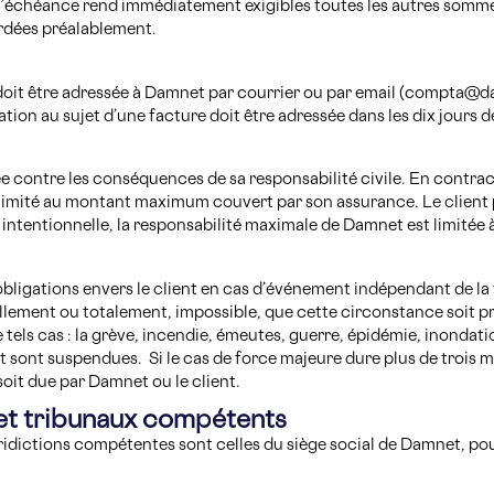
 l’échéance rend immédiatement exigibles toutes les autres somme
rdées préalablement.
 doit être adressée à Damnet par courrier ou par email (compta@d
ion au sujet d’une facture doit être adressée dans les dix jours de
e contre les conséquences de sa responsabilité civile. En contra
limité au montant maximum couvert par son assurance. Le client 
intentionnelle, la responsabilité maximale de Damnet est limitée à 
obligations envers le client en cas d’événement indépendant de la
ement ou totalement, impossible, que cette circonstance soit pr
els cas : la grève, incendie, émeutes, guerre, épidémie, inonda
sont suspendues. Si le cas de force majeure dure plus de trois mois
it due par Damnet ou le client.
e et tribunaux compétents
juridictions compétentes sont celles du siège social de Damnet, pou