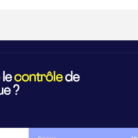
 le
contrôle
de
ue ?