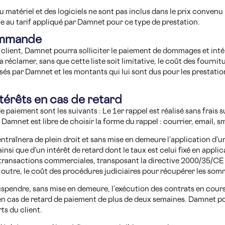
 du matériel et des logiciels ne sont pas inclus dans le prix conven
gie au tarif appliqué par Damnet pour ce type de prestation.
commande
e client, Damnet pourra solliciter le paiement de dommages et in
éclamer, sans que cette liste soit limitative, le coût des fourni
xposés par Damnet et les montants qui lui sont dus pour les prestati
ntérêts en cas de retard
 de paiement sont les suivants : Le 1er rappel est réalisé sans fra
amnet est libre de choisir la forme du rappel : courrier, email, sm
entraînera de plein droit et sans mise en demeure l’application d
nsi que d’un intérêt de retard dont le taux est celui fixé en appli
s transactions commerciales, transposant la directive 2000/35/C
 outre, le coût des procédures judiciaires pour récupérer les som
uspendre, sans mise en demeure, l’exécution des contrats en cours
 en cas de retard de paiement de plus de deux semaines. Damnet p
ts du client.