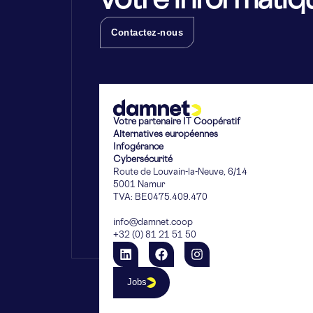
votre informatiq
Contactez-nous
Votre partenaire IT Coopératif
Alternatives européennes
Infogérance
Cybersécurité
Route de Louvain-la-Neuve, 6/14
5001 Namur
TVA: BE0475.409.470
info@damnet.coop
+32 (0) 81 21 51 50
Jobs