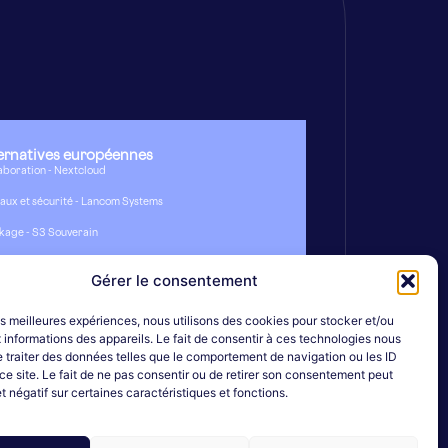
ernatives européennes
aboration - Nextcloud
aux et sécurité - Lancom Systems
kage - S3 Souverain
ualisation - Proxmox
Gérer le consentement
mnet
les meilleures expériences, nous utilisons des cookies pour stocker et/ou
érative
informations des appareils. Le fait de consentir à ces technologies nous
 traiter des données telles que le comportement de navigation ou les ID
ailler chez Damnet
ce site. Le fait de ne pas consentir ou de retirer son consentement peut
act
et négatif sur certaines caractéristiques et fonctions.
stance