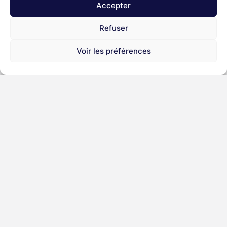
Accepter
Refuser
Voir les préférences
Deux façons de faire partie
de l'aventure.
La coopérative Damnet est ouverte au-delà des équipes
internes.