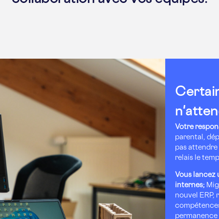
Certain
n'atten
Votre respons
parental, dép
pas attendre 
relais le tem
Vous lancez 
internes;
Migr
nouvel ERP, 
compétences 
permanence e