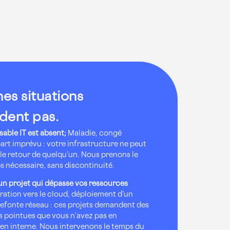
es situations
dent pas.
able IT est absent;
Maladie, congé
art imprévu : votre infrastructure ne peut
le retour de quelqu’un. Nous prenons le
ps nécessaire, sans discontinuité.
un projet qui dépasse vos ressources
ation vers le cloud, déploiement d’un
refonte réseau : ces projets demandent des
pointues que vous n’avez pas en
n interne. Nous intervenons le temps du