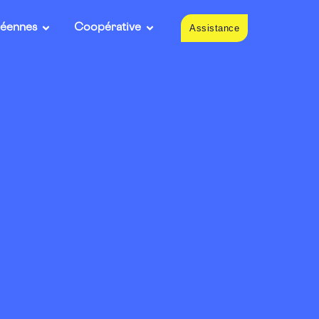
péennes
Coopérative
Assistance