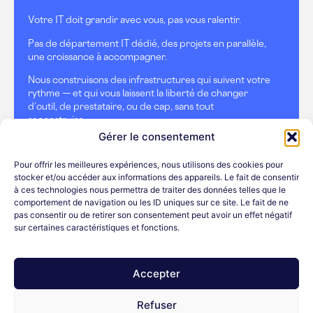
Votre IT doit grandir avec vous, pas vous ralentir.
Pas de département IT dédié, des projets en parallèle,
une croissance à accompagner.
Nous construisons des infrastructures qui suivent votre
rythme — et qui vous laissent la liberté de changer
d’outil, de prestataire, ou de cap, sans tout
reconstruire.
Gérer le consentement
Pour offrir les meilleures expériences, nous utilisons des cookies pour
Notre accompagnement pour PME
stocker et/ou accéder aux informations des appareils. Le fait de consentir
à ces technologies nous permettra de traiter des données telles que le
comportement de navigation ou les ID uniques sur ce site. Le fait de ne
pas consentir ou de retirer son consentement peut avoir un effet négatif
Secteur public & pouvoirs
sur certaines caractéristiques et fonctions.
locaux
Des obligations fortes. Une approche à la hauteur.
Accepter
Conformité RGPD, marchés publics, budgets annuels
et une question qui revient : où sont hébergées vos
Refuser